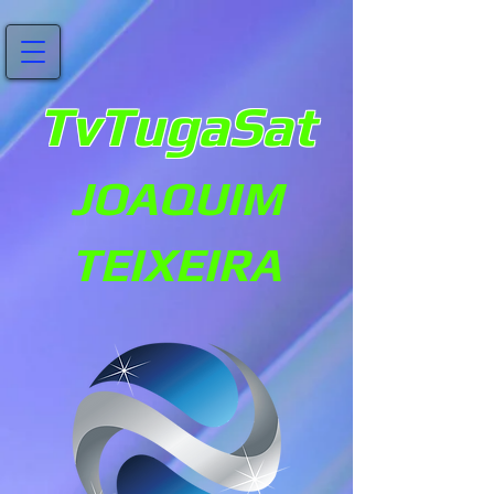
TvTugaSat
JOAQUIM
TEIXEIRA