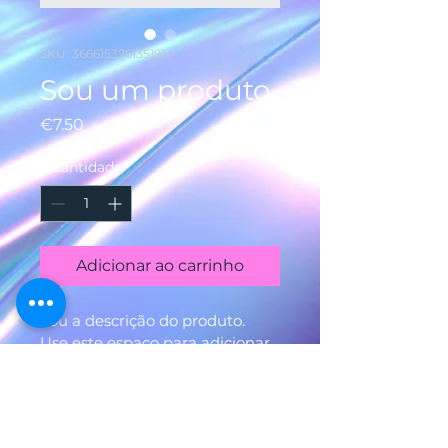
SKU: 366615376135191
Sou um produto
Preço
€7.50
Quantidade
*
Adicionar ao carrinho
Sou a descrição do produto. 
Use este espaço para adicionar 
mais informações. Os 
compradores gostam de saber 
o que estão adquirindo antes 
de comprar.