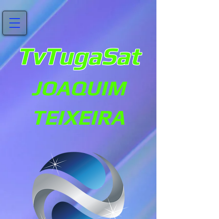
TvTugaSat
JOAQUIM
TEIXEIRA