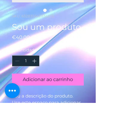
SKU: 632835642834572
Sou um produto
Preço
€40.00
Quantidade
*
Adicionar ao carrinho
Sou a descrição do produto. 
Use este espaço para adicionar 
mais informações. Os 
compradores gostam de saber 
o que estão adquirindo antes 
de comprar.